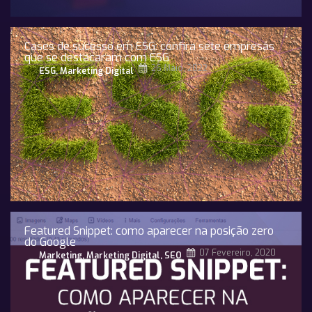
Cases de sucesso em ESG: confira sete empresas
que se destacaram com ESG
26 Maio, 2022
ESG
,
Marketing Digital
Featured Snippet: como aparecer na posição zero
do Google
07 Fevereiro, 2020
Marketing
,
Marketing Digital
,
SEO