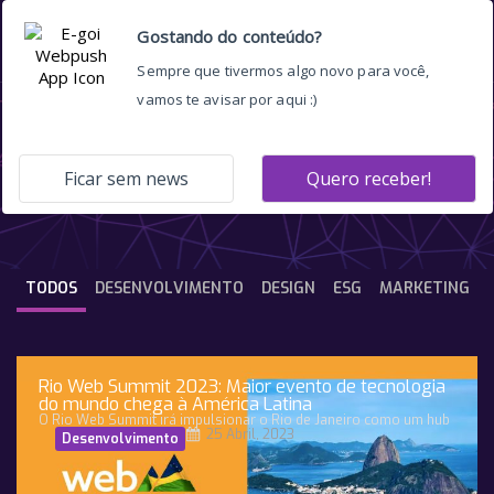
funil de vendas
TODOS
DESENVOLVIMENTO
DESIGN
ESG
MARKETING
Rio Web Summit 2023: Maior evento de tecnologia
do mundo chega à América Latina
O Rio Web Summit irá impulsionar o Rio de Janeiro como um hub
25 Abril, 2023
Desenvolvimento