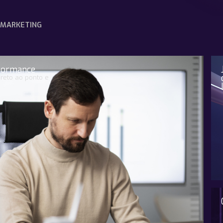
MARKETING
rformance
reto ao ponto e