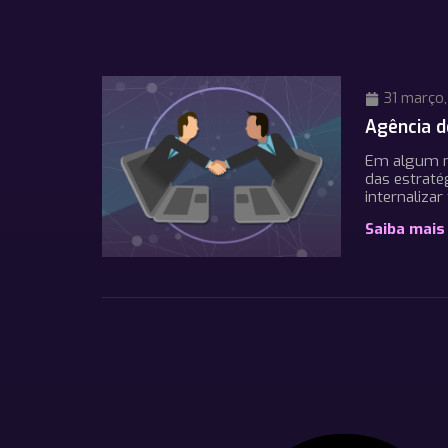
31 março,
Agência d
Em algum m
das estraté
internaliza
Saiba mais