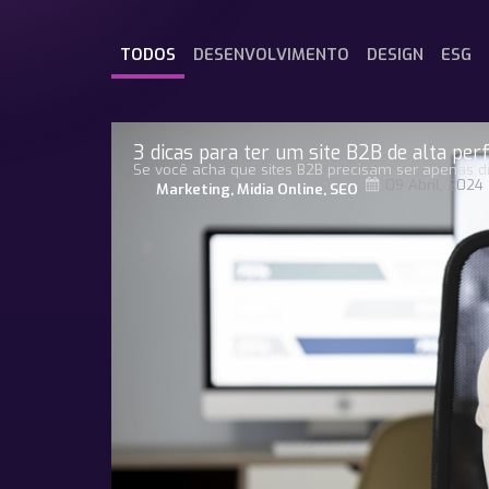
TODOS
DESENVOLVIMENTO
DESIGN
ESG
3 dicas para ter um site B2B de alta pe
Se você acha que sites B2B precisam ser apenas di
09 Abril, 2024
Marketing
,
Midia Online
,
SEO