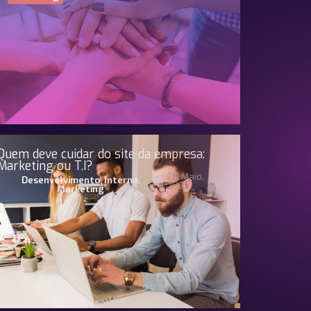
Quem deve cuidar do site da empresa:
Marketing ou T.I?
20 Maio,
Desenvolvimento
,
Interno
,
2023
Marketing