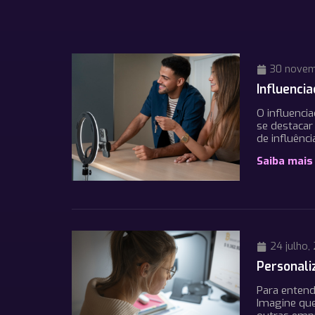
30 novem
Influenci
O influenci
se destacar
de influênc
Saiba mais
24 julho,
Personali
Para entend
Imagine que