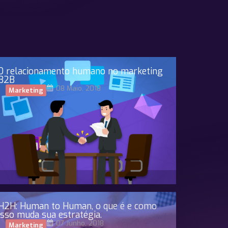
O relacionamento humano no marketing
B2B
08 Maio, 2018
Marketing
H2H: Human to Human, o que é e como
isso muda sua estratégia.
07 Junho, 2018
Marketing