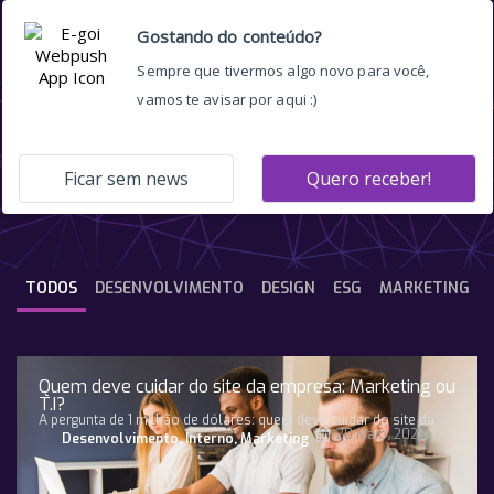
cores
TODOS
DESENVOLVIMENTO
DESIGN
ESG
MARKETING
Quem deve cuidar do site da empresa: Marketing ou
T.I?
A pergunta de 1 milhão de dólares: quem deve cuidar do site da
20 Maio, 2023
Desenvolvimento
,
Interno
,
Marketing