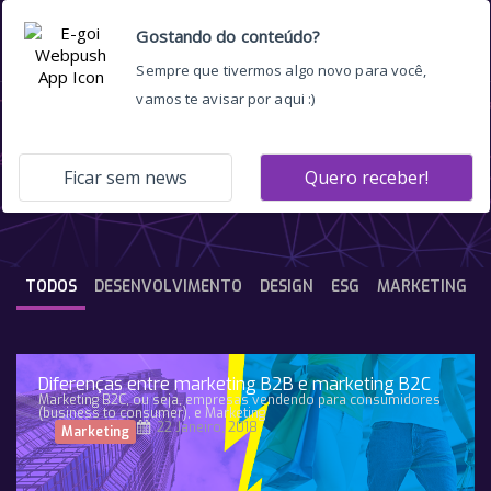
cor
TODOS
DESENVOLVIMENTO
DESIGN
ESG
MARKETING
Diferenças entre marketing B2B e marketing B2C
Marketing B2C, ou seja, empresas vendendo para consumidores
(business to consumer), e Marketing
22 Janeiro, 2018
Marketing