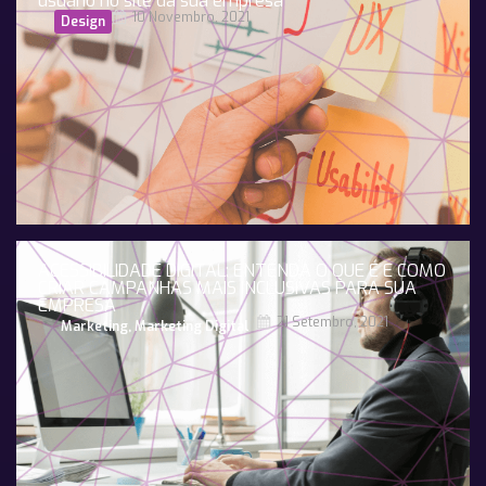
usuário no site da sua empresa
10 Novembro, 2021
Design
ACESSIBILIDADE DIGITAL: ENTENDA O QUE É E COMO
CRIAR CAMPANHAS MAIS INCLUSIVAS PARA SUA
EMPRESA
21 Setembro, 2021
Marketing
,
Marketing Digital