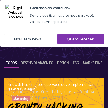
Business to business
TODOS
DESENVOLVIMENTO
DESIGN
ESG
MARKETING
Growth Hacking: por que você deve implementar
esta estratégia?
Se você não conhece o Growth Hacking, pode estar ficando para
trás no
15 Fevereiro, 2022
Marketing