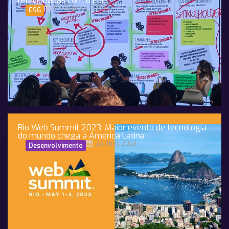
relacionadas com o ESG
09 Outubro, 2023
ESG
Rio Web Summit 2023: Maior evento de tecnologia
do mundo chega à América Latina
25 Abril, 2023
Desenvolvimento