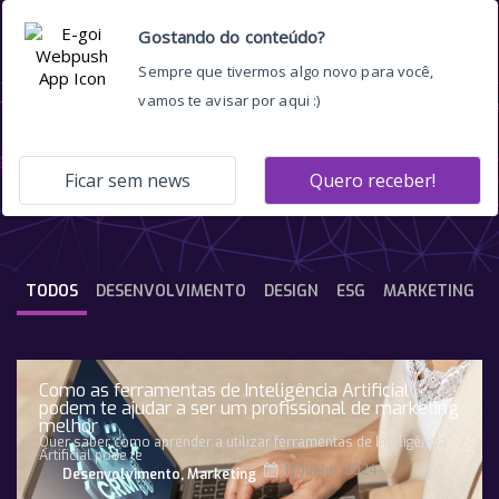
personagem
TODOS
DESENVOLVIMENTO
DESIGN
ESG
MARKETING
Como as ferramentas de Inteligência Artificial
podem te ajudar a ser um profissional de marketing
melhor
Quer saber como aprender a utilizar ferramentas de Inteligência
Artificial pode te
17 Junho, 2024
Desenvolvimento
,
Marketing