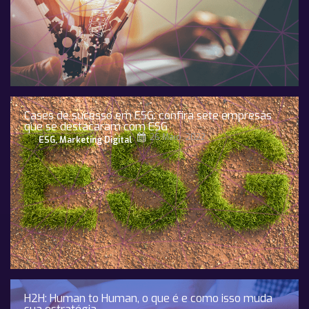
Cases de sucesso em ESG: confira sete empresas
que se destacaram com ESG
26 Maio, 2022
ESG
,
Marketing Digital
H2H: Human to Human, o que é e como isso muda