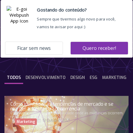
influenciador b2b
TODOS
DESENVOLVIMENTO
DESIGN
ESG
MARKETING
Como identificar as tendências de mercado e se
manter à frente da concorrência
Estamos inseridos em uma realidade onde as mudanças ocorrem
rapidamente e as modificações
13 Outubro, 2021
Marketing