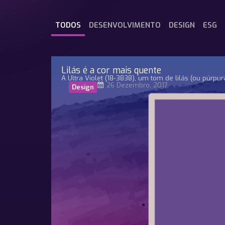
TODOS
DESENVOLVIMENTO
DESIGN
ESG
Lilás é a cor mais quente
A Ultra Violet (18-3838), um tom de lilás (ou púrpur
26 Dezembro, 2017
Design