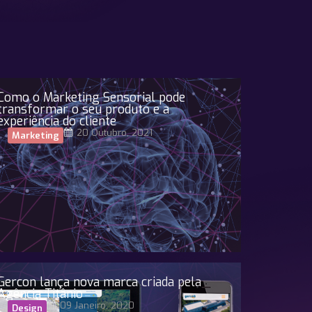
Como o Marketing Sensorial pode
transformar o seu produto e a
experiência do cliente
20 Outubro, 2021
Marketing
Gercon lança nova marca criada pela
Agência Titânio
09 Janeiro, 2020
Design