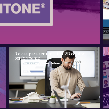
3 dicas para ter um site B2B de alta
performance
09 Abril,
Marketing
,
Midia Online
,
2024
SEO