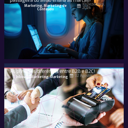
passageira do avião ensina às marcas?
10 Dezembro,
Marketing
,
Marketing de
2024
Conteúdo
As principais diferenças entre B2B e B2C!
02 Agosto, 2021
Inbound Marketing
,
Marketing