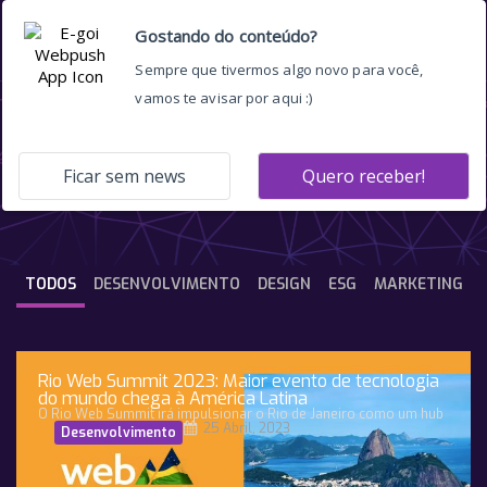
Destaque
TODOS
DESENVOLVIMENTO
DESIGN
ESG
MARKETING
Rio Web Summit 2023: Maior evento de tecnologia
do mundo chega à América Latina
O Rio Web Summit irá impulsionar o Rio de Janeiro como um hub
25 Abril, 2023
Desenvolvimento