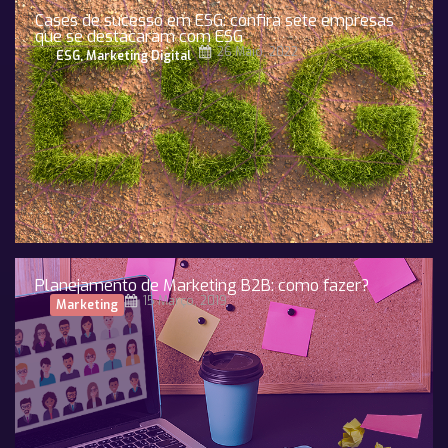
Cases de sucesso em ESG: confira sete empresas
que se destacaram com ESG
26 Maio, 2022
ESG
,
Marketing Digital
Planejamento de Marketing B2B: como fazer?
15 Março, 2019
Marketing