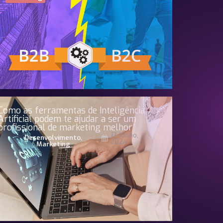
Como as ferramentas de Inteligência
Artificial podem te ajudar a ser um
profissional de marketing melhor
17 Junho,
Desenvolvimento
,
2024
Marketing