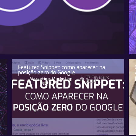
l
Featured Snippet: como aparecer na
posição zero do Google
07 Fevereiro,
Marketing
,
Marketing
2020
Digital
,
SEO