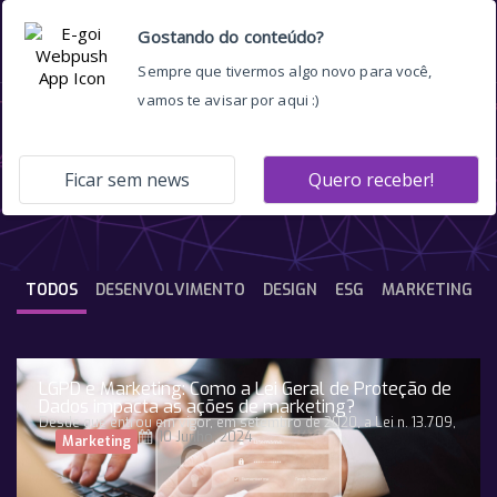
Black Friday no B2B
TODOS
DESENVOLVIMENTO
DESIGN
ESG
MARKETING
LGPD e Marketing: Como a Lei Geral de Proteção de
Dados impacta as ações de marketing?
Desde que entrou em vigor, em setembro de 2020, a Lei n. 13.709,
10 Junho, 2024
Marketing