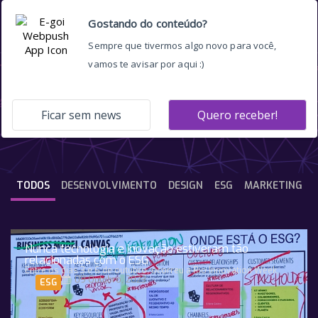
Grupo Salta
TODOS
DESENVOLVIMENTO
DESIGN
ESG
MARKETING
Nunca tecnologia e inovação estiveram tão
relacionadas com o ESG
Entre os dias 3 e 6 de outubro, ocorreu a Rio Innovation Week,
09 Outubro, 2023
ESG