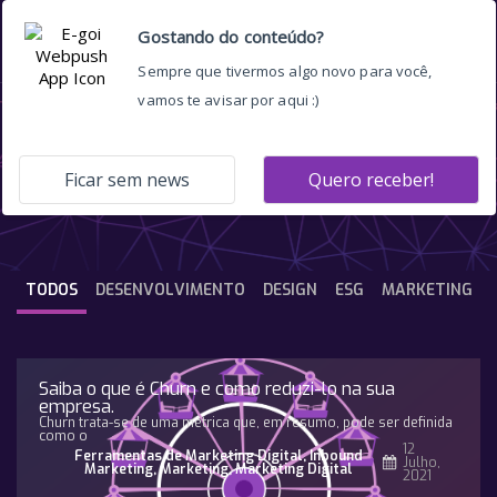
fake news
TODOS
DESENVOLVIMENTO
DESIGN
ESG
MARKETING
Saiba o que é Churn e como reduzi-lo na sua
empresa.
Churn trata-se de uma métrica que, em resumo, pode ser definida
como o
12
Ferramentas de Marketing Digital
,
Inbound
Julho,
Marketing
,
Marketing
,
Marketing Digital
2021