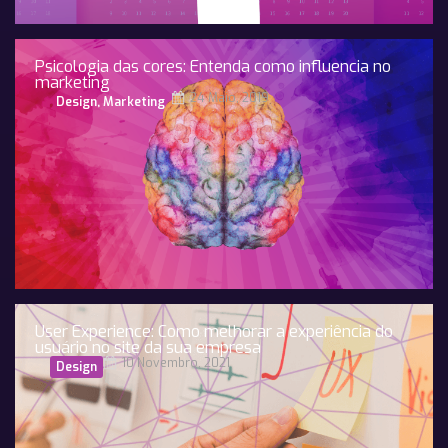
Psicologia das cores: Entenda como influencia no
marketing
24 Maio, 2019
Design
,
Marketing
User Experience: Como melhorar a experiência do
usuário no site da sua empresa
10 Novembro, 2021
Design