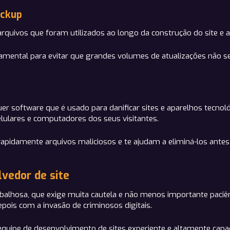
ackup
quivos que foram utilizados ao longo da construção do site e a
mental para evitar que grandes volumes de atualizações não s
uer software que é usado para danificar sites e aparelhos tecnol
elulares e computadores dos seus visitantes.
idamente arquivos maliciosos e te ajudam a eliminá-los antes d
vedor de site
abalhosa, que exige muita cautela e não menos importante paci
ois com a invasão de criminosos digitais.
uipe de desenvolvimento de sites experiente e altamente capaci