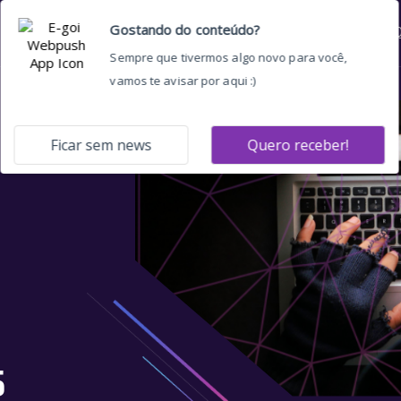
Home
Quem somos
O 
5