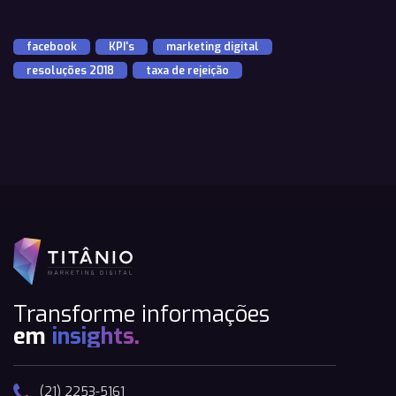
facebook
,
KPI's
,
marketing digital
,
resoluções 2018
,
taxa de rejeição
Transforme informações
em
insights.
(21) 2253-5161