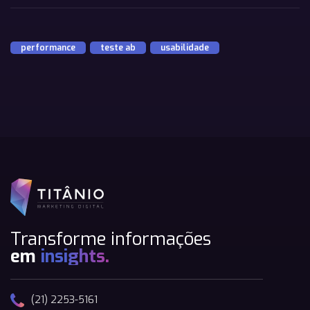
performance
,
teste ab
,
usabilidade
Transforme informações
em
insights.
(21) 2253-5161