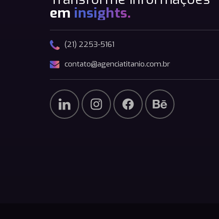
em
insights.
(21) 2253-5161
contato@agenciatitanio.com.br