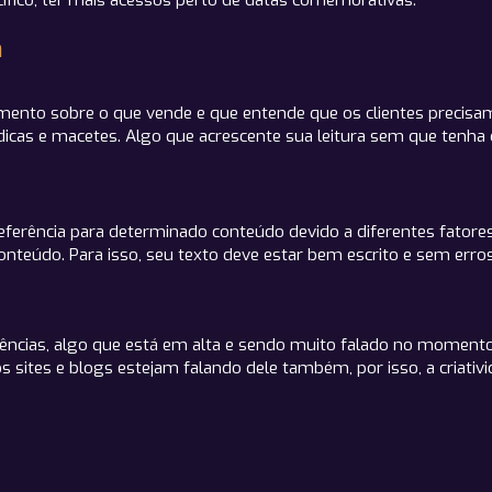
cífico, ter mais acessos perto de datas comemorativas.
n
ento sobre o que vende e que entende que os clientes precisa
 dicas e macetes. Algo que acrescente sua leitura sem que ten
ferência para determinado conteúdo devido a diferentes fatores,
conteúdo. Para isso, seu texto deve estar bem escrito e sem erro
ndências, algo que está em alta e sendo muito falado no moment
 sites e blogs estejam falando dele também, por isso, a criativ