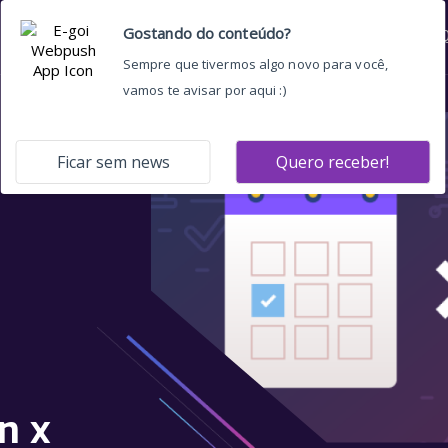
Home
Quem somos
O 
n x