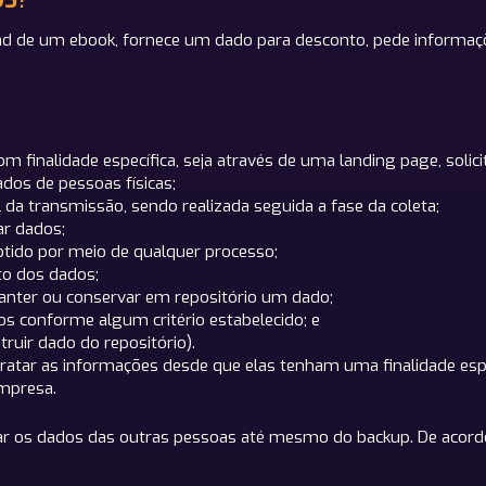
OS?
 de um ebook, fornece um dado para desconto, pede informações
 finalidade específica, seja através de uma landing page, solic
dos de pessoas físicas;
l da transmissão, sendo realizada seguida a fase da coleta;
ar dados;
btido por meio de qualquer processo;
to dos dados;
anter ou conservar em repositório um dado;
s conforme algum critério estabelecido; e
truir dado do repositório).
tratar as informações desde que elas tenham uma finalidade es
empresa.
nar os dados das outras pessoas até mesmo do backup. De acordo