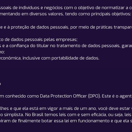
ais de indivíduos e negócios com o objetivo de normatizar a co
amentando em diversos valores, tendo como principais objetivos:
de e à proteção de dados pessoais, por meio de práticas transpar
nto de dados pessoais pelas empresas;
 e a confiança do titular no tratamento de dados pessoais, garantin
mo;
 econômica, inclusive com portabilidade de dados.
do
s
 conhecido como Data Protection Officer (DPO). Este é o agente
lhes e que ela está em vigor a mais de um ano, você deve esta
o simplista. No Brasil temos leis com e sem eficácia, ou seja, l
iram de finalmente botar essa lei em funcionamento e que ela s