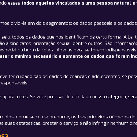
endo esses
todos aqueles vinculados a uma pessoa natural e 
mos dividi-la em dois segmentos: os dados pessoais e os dados 
u seja, todos os dados que nos identificam de certa forma. A Lei 
ação a sindicatos, orientação sexual, dentre outros. São informa
especial na hora da coleta. Apenas peça se forem indispensáveis 
etar o mínimo necessário e somente os dados que forem ind
e ter cuidado são os dados de crianças e adolescentes, se possí
responsáveis.
plica a eles. Se você precisar de um dado nessa categoria, será
emplos: nome sem o sobrenome, os três primeiros números do C
 suas estatísticas, prestar o serviço e não infringir nenhum direi