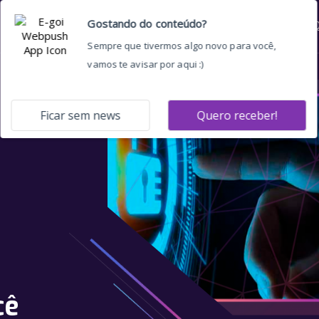
Home
Quem somos
O 
cê