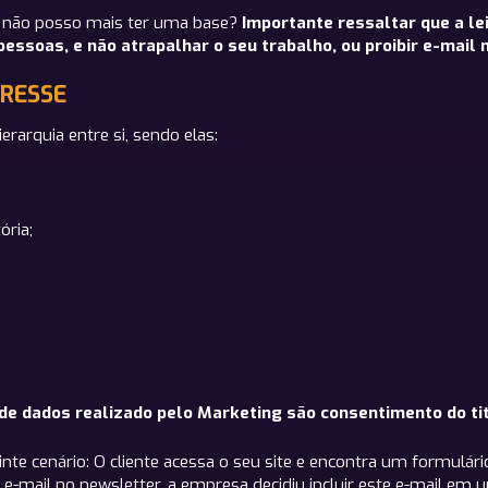
não posso mais ter uma base?
Importante ressaltar que a le
ssoas, e não atrapalhar o seu trabalho, ou proibir e-mail 
ERESSE
rarquia entre si, sendo elas:
ória;
e dados realizado pelo Marketing são consentimento do titu
te cenário: O cliente acessa o seu site e encontra um formulário
o e-mail no newsletter, a empresa decidiu incluir este e-mail em